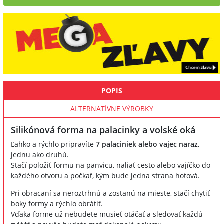
POPIS
ALTERNATÍVNE VÝROBKY
Silikónová forma na palacinky a volské oká
Ľahko a rýchlo pripravíte
7 palaciniek alebo vajec naraz
,
jednu ako druhú.
Stačí položiť formu na panvicu, naliať cesto alebo vajíčko do
každého otvoru a počkať, kým bude jedna strana hotová.
Pri obracaní sa neroztrhnú a zostanú na mieste, stačí chytiť
boky formy a rýchlo obrátiť.
Vďaka forme už nebudete musieť otáčať a sledovať každú