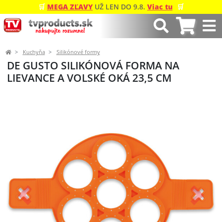
🛒
MEGA ZĽAVY
UŽ LEN DO 9.8.
Viac tu
🛒
Kuchyňa
Silikónové formy
DE GUSTO SILIKÓNOVÁ FORMA NA
LIEVANCE A VOLSKÉ OKÁ 23,5 CM
Predchádzajúci
Ďalší