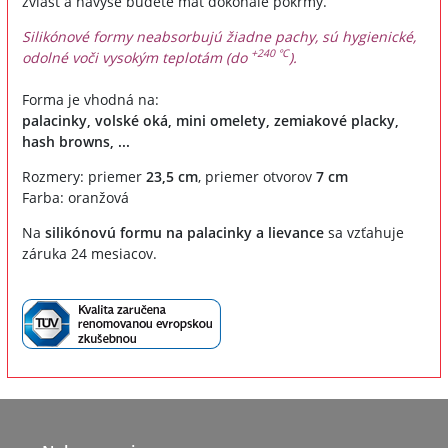
zvlášť a navyše budete mať dokonalé pokrmy.
Silikónové formy neabsorbujú žiadne pachy, sú hygienické,
+240 °C
odolné voči vysokým teplotám (do
).
Forma je vhodná na:
palacinky, volské oká, mini omelety, zemiakové placky,
hash browns, ...
Rozmery: priemer
23,5 cm
, priemer otvorov
7 cm
Farba: oranžová
Na
silikónovú formu na palacinky a lievance
sa vzťahuje
záruka 24 mesiacov.