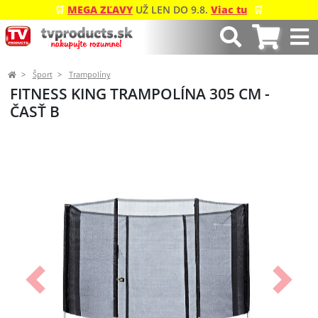
🛒
MEGA ZĽAVY
UŽ LEN DO 9.8.
Viac tu
🛒
Šport
Trampolíny
FITNESS KING TRAMPOLÍNA 305 CM -
ČASŤ B
Predchádzajúci
Ďalší