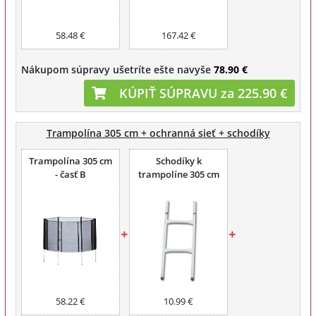
58.48 €
167.42 €
Nákupom súpravy ušetríte ešte navyše
78.90 €
KÚPIŤ SÚPRAVU za 225.90 €
Trampolína 305 cm + ochranná sieť + schodíky
Trampolína 305 cm
Schodíky k
- časť B
trampolíne 305 cm
58.22 €
10.99 €