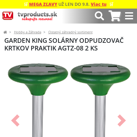
🛒
MEGA ZĽAVY
UŽ LEN DO 9.8.
Viac tu
🛒
Hobby a Záhrada
Ostatný záhradný sortiment
GARDEN KING SOLÁRNY ODPUDZOVAČ
KRTKOV PRAKTIK AGTZ-08 2 KS
Predchádzajúci
Ďalší