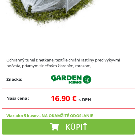
Ochranný tunel z netkanej textílie chráni rastliny pred výkyvmi
počasia, priamym slnečným žiarením, mrazom,...
Značka:
16.90 €
Naša cena
:
s DPH
Viac ako 5 kusov
-
NA OKAMŽITÉ ODOSLANIE
KÚPIŤ