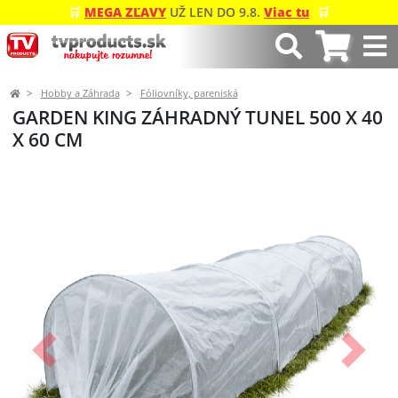
🛒
MEGA ZĽAVY
UŽ LEN DO 9.8.
Viac tu
🛒
Hobby a Záhrada
Fóliovníky, pareniská
GARDEN KING ZÁHRADNÝ TUNEL 500 X 40
X 60 CM
Predchádzajúci
Ďalší