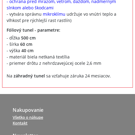
- ochrana pred mrazom, vetrom, dažďom, nadmerným
slnkom alebo škodcami
- vytvára správnu
mikroklímu
udržuje vo vnútri teplo a
vlhkosť pre rýchlejší rast rastlín)
Fóliový tunel - parametre:
- dĺžka
500 cm
- šírka
60 cm
- výška
40 cm
- materiál biela netkaná textília
- priemer drôtu z nehrdzavejúcej ocele 2,6 mm
Na
záhradný tunel
sa vzťahuje záruka 24 mesiacov.
Nakupovanie
Všetko o nákupe
Kontakt