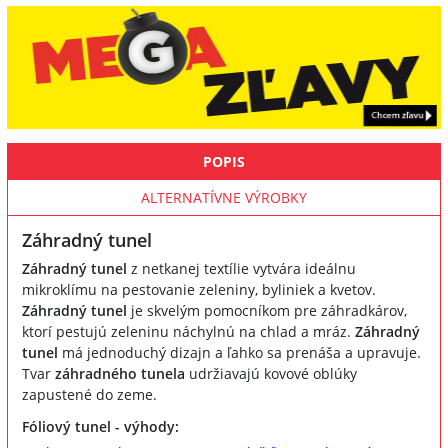
POPIS
ALTERNATÍVNE VÝROBKY
Záhradný tunel
Záhradný tunel
z netkanej textílie vytvára ideálnu
mikroklímu na pestovanie zeleniny, byliniek a kvetov.
Záhradný tunel
je skvelým pomocníkom pre záhradkárov,
ktorí pestujú zeleninu náchylnú na chlad a mráz.
Záhradný
tunel
má jednoduchý dizajn a ľahko sa prenáša a upravuje.
Tvar
záhradného tunela
udržiavajú kovové oblúky
zapustené do zeme.
Fóliový tunel - výhody: