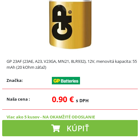
GP 23AF (23AE, A23, V23GA, MN21, 8LR932), 12V, menovitá kapacita: 55
mAh (20 kOhm záťaž)
Značka:
0.90 €
Naša cena
:
s DPH
Viac ako 5 kusov
-
NA OKAMŽITÉ ODOSLANIE
KÚPIŤ