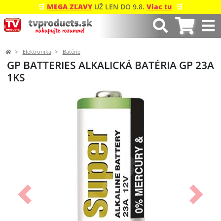
🛒
MEGA ZĽAVY
UŽ LEN DO 9.8.
Viac tu
🛒
Elektronika
Batérie
GP BATTERIES ALKALICKÁ BATÉRIA GP 23A
1KS
Predchádzajúci
Ďalší