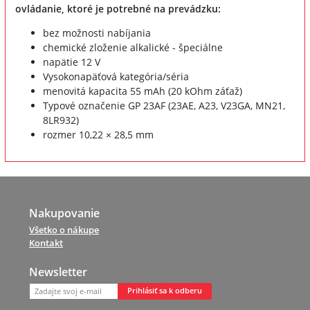
ovládanie, ktoré je potrebné na prevádzku:
bez možnosti nabíjania
chemické zloženie alkalické - špeciálne
napätie 12 V
Vysokonapäťová kategória/séria
menovitá kapacita 55 mAh (20 kOhm záťaž)
Typové označenie GP 23AF (23AE, A23, V23GA, MN21,
8LR932)
rozmer 10,22 × 28,5 mm
Nakupovanie
Všetko o nákupe
Kontakt
Newsletter
Prihlásiť sa k odberu