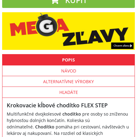
POPIS
NÁVOD
ALTERNATÍVNE VÝROBKY
HĽADÁTE
Krokovacie kĺbové chodítko FLEX STEP
Multifunkčné dvojkolesové
chodítko
pre osoby so zníženou
hybnosťou dolných končatín. Kolieska sú
odnímateľné.
Chodítko
pomáha pri cestovaní, návštevách u
lekárov aj nakupovaní. Na rozdiel od klasických