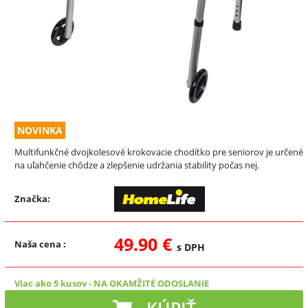
NOVINKA
Multifunkčné dvojkolesové krokovacie chodítko pre seniorov je určené
na uľahčenie chôdze a zlepšenie udržania stability počas nej.
Značka:
49.90 €
Naša cena
:
s DPH
Viac ako 5 kusov
-
NA OKAMŽITÉ ODOSLANIE
KÚPIŤ