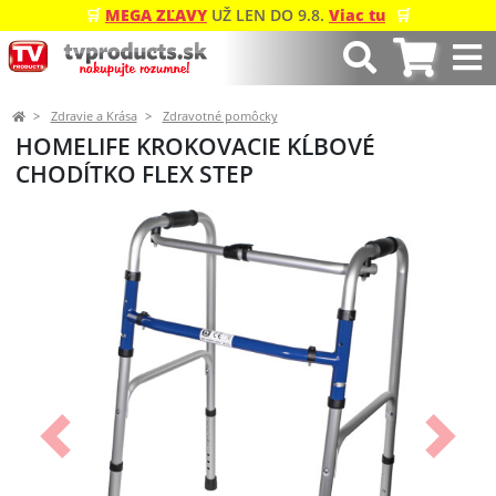
🛒
MEGA ZĽAVY
UŽ LEN DO 9.8.
Viac tu
🛒
Zdravie a Krása
Zdravotné pomôcky
HOMELIFE KROKOVACIE KĹBOVÉ
CHODÍTKO FLEX STEP
Predchádzajúci
Ďalší