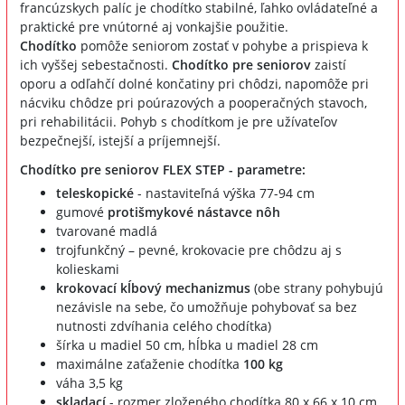
francúzskych palíc je chodítko stabilné, ľahko ovládateľné a
praktické pre vnútorné aj vonkajšie použitie.
Chodítko
pomôže seniorom zostať v pohybe a prispieva k
ich vyššej sebestačnosti.
Chodítko pre seniorov
zaistí
oporu a odľahčí dolné končatiny pri chôdzi, napomôže pri
nácviku chôdze pri poúrazových a pooperačných stavoch,
pri rehabilitácii. Pohyb s chodítkom je pre užívateľov
bezpečnejší, istejší a príjemnejší.
Chodítko pre seniorov FLEX STEP - parametre:
teleskopické
- nastaviteľná výška 77-94 cm
gumové
protišmykové nástavce nôh
tvarované madlá
trojfunkčný – pevné, krokovacie pre chôdzu aj s
kolieskami
krokovací kĺbový mechanizmus
(obe strany pohybujú
nezávisle na sebe, čo umožňuje pohybovať sa bez
nutnosti zdvíhania celého chodítka)
šírka u madiel 50 cm, hĺbka u madiel 28 cm
maximálne zaťaženie chodítka
100 kg
váha 3,5 kg
skladací
- rozmer zloženého chodítka 80 x 66 x 10 cm