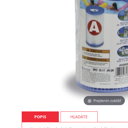
Prejdením zväčšiť
POPIS
HĽADÁTE