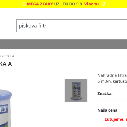
🛒
MEGA ZĽAVY
UŽ LEN DO 9.8.
Viac tu
🛒
á vložka A
KA A
Náhradná filtra
5 m3/h, kartušo
Značka:
Naša cena
:
Ľutujeme, 