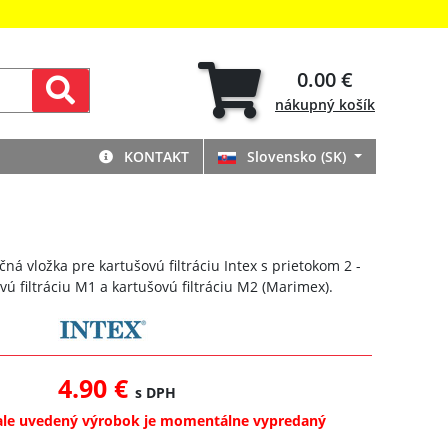
0.00 €
nákupný
košík
KONTAKT
Slovensko (SK)
čná vložka pre kartušovú filtráciu Intex s prietokom 2 -
vú filtráciu M1 a kartušovú filtráciu M2 (Marimex).
4.90 €
s DPH
ale uvedený výrobok je momentálne vypredaný