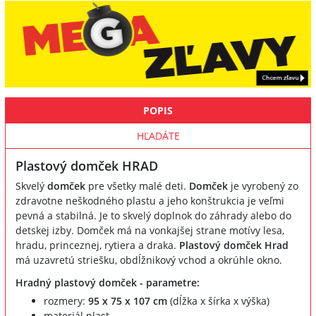
POPIS
HĽADÁTE
Plastový domček HRAD
Skvelý
domček
pre všetky malé deti.
Domček
je vyrobený zo
zdravotne neškodného plastu a jeho konštrukcia je veľmi
pevná a stabilná. Je to skvelý doplnok do záhrady alebo do
detskej izby. Domček má na vonkajšej strane motívy lesa,
hradu, princeznej, rytiera a draka.
Plastový domček Hrad
má uzavretú striešku, obdĺžnikový vchod a okrúhle okno.
Hradný plastový domček - parametre:
rozmery:
95 x 75 x 107 cm
(dĺžka x šírka x výška)
materiál plast