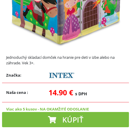
Jednoduchý skladací domček na hranie pre deti v izbe alebo na
záhrade. Vek 3+.
Značka:
14.90 €
Naša cena
:
s DPH
Viac ako 5 kusov
-
NA OKAMŽITÉ ODOSLANIE
KÚPIŤ