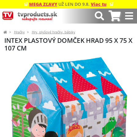
🛒
MEGA ZĽAVY
UŽ LEN DO 9.8.
Viac tu
🛒
Hračky
Hry, plyšové hračky, bábiky
INTEX PLASTOVÝ DOMČEK HRAD 95 X 75 X
107 CM
Predchádzajúci
Ďalší