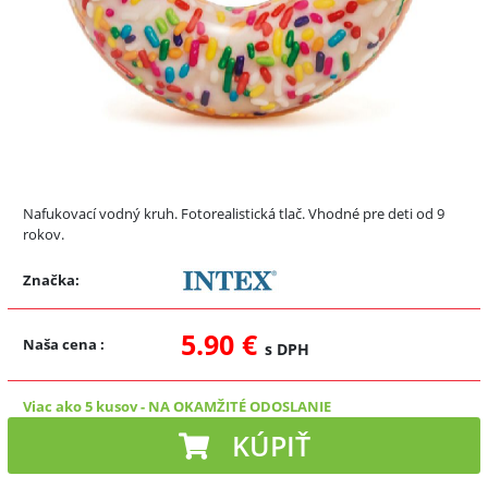
Nafukovací vodný kruh. Fotorealistická tlač. Vhodné pre deti od 9
rokov.
Značka:
5.90 €
Naša cena
:
s DPH
Viac ako 5 kusov
-
NA OKAMŽITÉ ODOSLANIE
KÚPIŤ