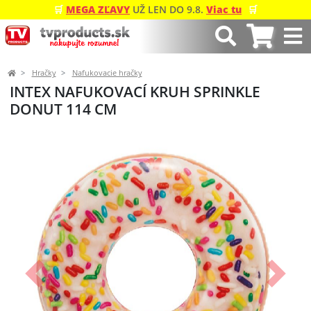
🛒
MEGA ZĽAVY
UŽ LEN DO 9.8.
Viac tu
🛒
Hračky
Nafukovacie hračky
INTEX NAFUKOVACÍ KRUH SPRINKLE
DONUT 114 CM
Predchádzajúci
Ďalší