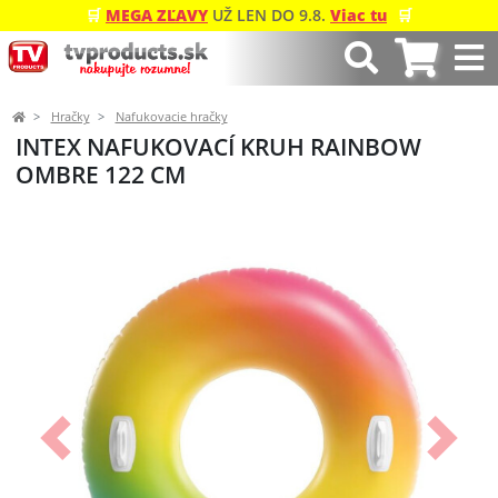
🛒
MEGA ZĽAVY
UŽ LEN DO 9.8.
Viac tu
🛒
Hračky
Nafukovacie hračky
INTEX NAFUKOVACÍ KRUH RAINBOW
OMBRE 122 CM
Predchádzajúci
Ďalší