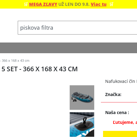
🛒
MEGA ZĽAVY
UŽ LEN DO 9.8.
Viac tu
🛒
- 366 x 168 x 43 cm
SET - 366 X 168 X 43 CM
Nafukovací čln 
Značka:
Naša cena
:
Ľutujeme, 