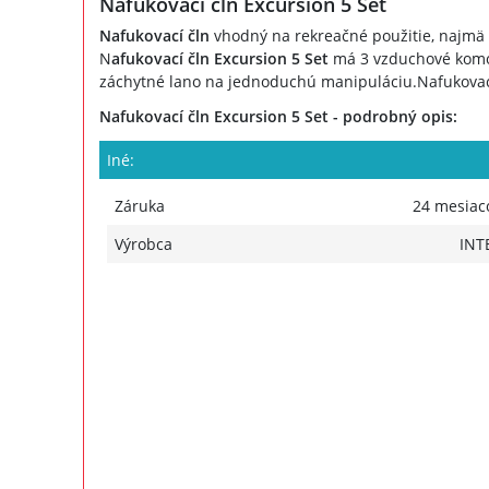
Nafukovací čln Excursion 5 Set
Nafukovací čln
vhodný na rekreačné použitie, najmä 
N
afukovací čln Excursion 5 Set
má 3 vzduchové komor
záchytné lano na jednoduchú manipuláciu.Nafukovací 
Nafukovací čln Excursion 5 Set - podrobný opis:
Iné:
Záruka
24 mesiac
Výrobca
INT