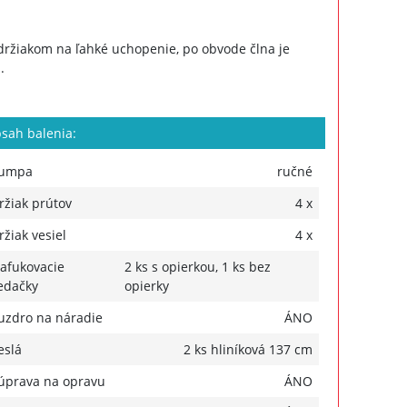
ržiakom na ľahké uchopenie, po obvode člna je
.
sah balenia:
umpa
ručné
ržiak prútov
4 x
ržiak vesiel
4 x
afukovacie
2 ks s opierkou, 1 ks bez
edačky
opierky
uzdro na náradie
ÁNO
eslá
2 ks hliníková 137 cm
úprava na opravu
ÁNO