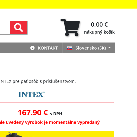
0.00 €
nákupný
košík
KONTAKT
Slovensko (SK)
INTEX pre päť osôb s príslušenstvom.
167.90 €
s DPH
ale uvedený výrobok je momentálne vypredaný