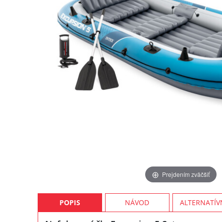
Prejdením zväčšiť
POPIS
NÁVOD
ALTERNATÍV