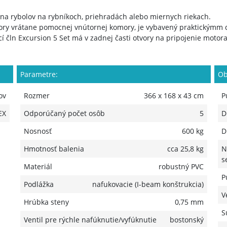
na rybolov na rybníkoch, priehradách alebo miernych riekach.
y vrátane pomocnej vnútornej komory, je vybavený praktickýmm d
čln Excursion 5 Set má v zadnej časti otvory na pripojenie motora
Parametre:
Ob
ov
Rozmer
366 x 168 x 43 cm
P
EX
Odporúčaný počet osôb
5
D
Nosnosť
600 kg
D
Hmotnosť balenia
cca 25,8 kg
N
s
Materiál
robustný PVC
P
Podlážka
nafukovacie (I-beam konštrukcia)
V
Hrúbka steny
0,75 mm
S
Ventil pre rýchle nafúknutie/vyfúknutie
bostonský