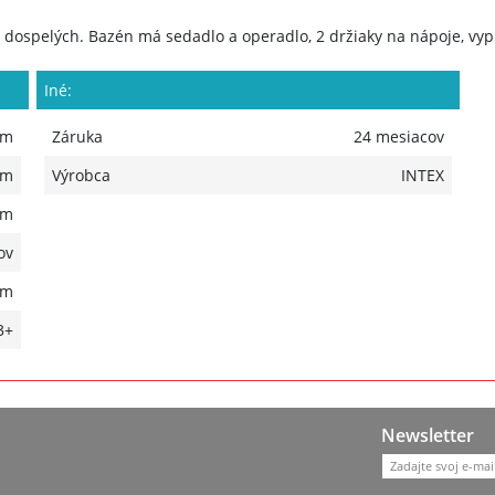
 dospelých. Bazén má sedadlo a operadlo, 2 držiaky na nápoje, vypú
Iné:
 m
Záruka
24 mesiacov
 m
Výrobca
INTEX
 m
ov
mm
3+
Newsletter