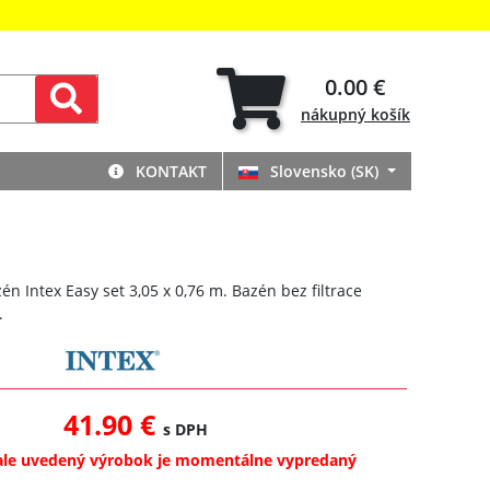
0.00 €
nákupný
košík
KONTAKT
Slovensko (SK)
n Intex Easy set 3,05 x 0,76 m. Bazén bez filtrace
.
41.90 €
s DPH
ale uvedený výrobok je momentálne vypredaný