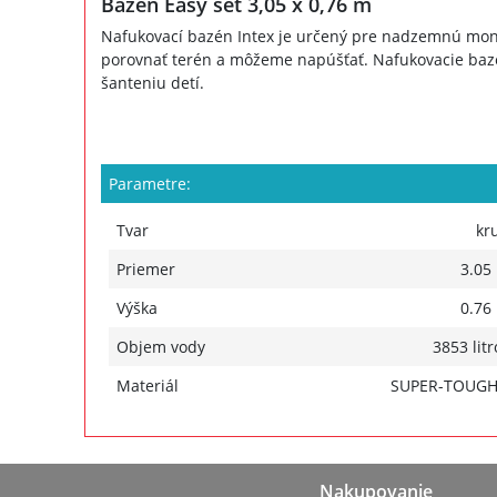
Bazén Easy set 3,05 x 0,76 m
Nafukovací bazén Intex je určený pre nadzemnú montá
porovnať terén a môžeme napúšťať. Nafukovacie bazé
šanteniu detí.
Parametre:
Tvar
kr
Priemer
3.05
Výška
0.76
Objem vody
3853 litr
Materiál
SUPER-TOUG
Nakupovanie