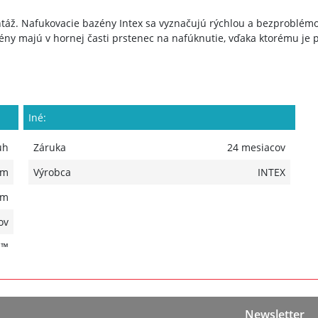
ž. Nafukovacie bazény Intex sa vyznačujú rýchlou a bezproblémov
ny majú v hornej časti prstenec na nafúknutie, vďaka ktorému je 
Iné:
uh
Záruka
24 mesiacov
 m
Výrobca
INTEX
 m
ov
H™
Newsletter