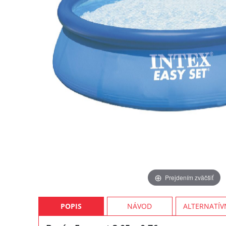
Prejdením zväčšiť
POPIS
NÁVOD
ALTERNATÍV