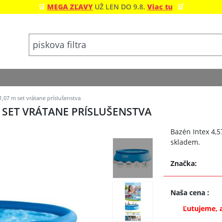
🛒
MEGA ZĽAVY
UŽ LEN DO 9.8.
Viac tu
🛒
1,07 m set vrátane príslušenstva
 M SET VRÁTANE PRÍSLUŠENSTVA
Bazén Intex 4,5
skladem.
Značka:
Naša cena
:
Ľutujeme, 