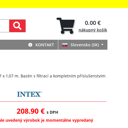
0.00 €
nákupný
košík
KONTAKT
Slovensko (SK)
7 x 1,07 m. Bazén s filtrací a kompletním příslušenstvím
208.90 €
s DPH
ale uvedený výrobok je momentálne vypredaný