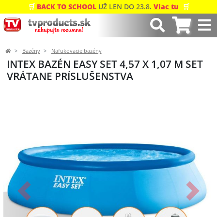
🛒
BACK TO SCHOOL
UŽ LEN DO 23.8.
Viac tu
🛒
Bazény
Nafukovacie bazény
INTEX BAZÉN EASY SET 4,57 X 1,07 M SET
VRÁTANE PRÍSLUŠENSTVA
Predchádzajúci
Ďalší