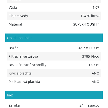
Výška
1.07
Objem vody
12430 litrov
Materiál
SUPER-TOUGH™
Obsah balenia:
Bazén
4,57 x 1,07 m
Filtrácia kartušová
3785 l/hod
Bezpečnostné schodíky
1.07 m
Krycia plachta
ÁNO
Podkladová plachta
ÁNO
Iné:
Záruka
24 mesiacov