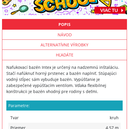
POPIS
NÁVOD
ALTERNATÍVNE VÝROBKY
HĽADÁTE
Nafukovací bazén Intex je určený na nadzemnú inštaláciu.
Stačí nafúknuť horný prstenec a bazén naplniť. Stúpajúci
vodný stĺpec sám vybuduje bazén. Vypúšťanie je
zabezpečené vypúšťacím ventilom. Vďaka flexibilnej
konštrukcii je bazén vhodný pre rodiny s deťmi.
Parametre:
Tvar
kruh
Priemer
4.57 m