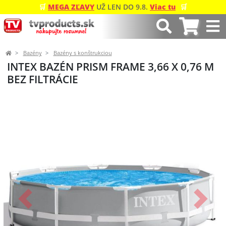
🛒
MEGA ZĽAVY
UŽ LEN DO 9.8.
Viac tu
🛒
Bazény
Bazény s konštrukciou
INTEX BAZÉN PRISM FRAME 3,66 X 0,76 M
BEZ FILTRÁCIE
Predchádzajúci
Ďalší