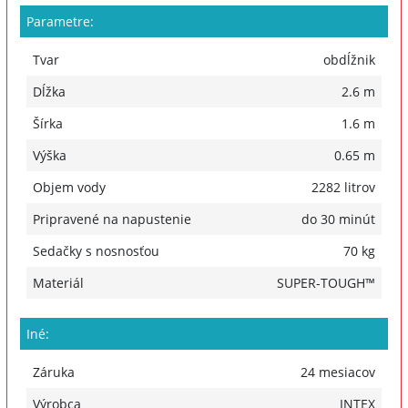
Parametre:
Tvar
obdĺžnik
Dĺžka
2.6 m
Šírka
1.6 m
Výška
0.65 m
Objem vody
2282 litrov
Pripravené na napustenie
do 30 minút
Sedačky s nosnosťou
70 kg
Materiál
SUPER-TOUGH™
Iné:
Záruka
24 mesiacov
Výrobca
INTEX