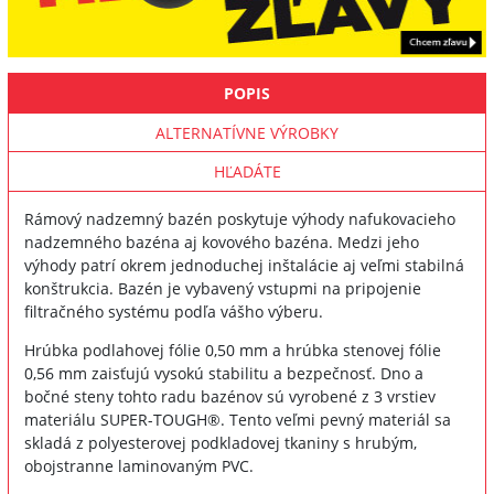
POPIS
ALTERNATÍVNE VÝROBKY
HĽADÁTE
Rámový nadzemný bazén poskytuje výhody nafukovacieho
nadzemného bazéna aj kovového bazéna. Medzi jeho
výhody patrí okrem jednoduchej inštalácie aj veľmi stabilná
konštrukcia. Bazén je vybavený vstupmi na pripojenie
filtračného systému podľa vášho výberu.
Hrúbka podlahovej fólie 0,50 mm a hrúbka stenovej fólie
0,56 mm zaisťujú vysokú stabilitu a bezpečnosť. Dno a
bočné steny tohto radu bazénov sú vyrobené z 3 vrstiev
materiálu SUPER-TOUGH®. Tento veľmi pevný materiál sa
skladá z polyesterovej podkladovej tkaniny s hrubým,
obojstranne laminovaným PVC.