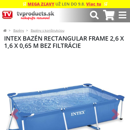
🛒
MEGA ZĽAVY
UŽ LEN DO 9.8.
Viac tu
🛒
Bazény
Bazény s konštrukciou
INTEX BAZÉN RECTANGULAR FRAME 2,6 X
1,6 X 0,65 M BEZ FILTRÁCIE
Predchádzajúci
Ďalší