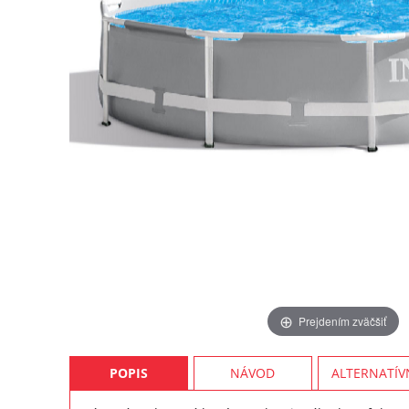
Prejdením zväčšiť
POPIS
NÁVOD
ALTERNATÍV