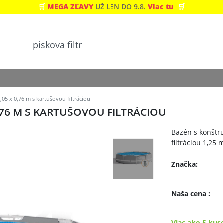
🛒
MEGA ZĽAVY
UŽ LEN DO 9.8.
Viac tu
🛒
05 x 0,76 m s kartušovou filtráciou
0,76 M S KARTUŠOVOU FILTRÁCIOU
Bazén s konštr
filtráciou 1,25
Značka:
Naša cena
:
Viac ako 5 kus