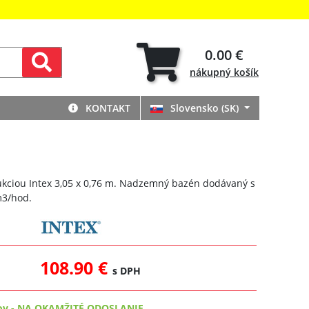
0.00 €
nákupný
košík
KONTAKT
Slovensko (SK)
ukciou Intex 3,05 x 0,76 m. Nadzemný bazén dodávaný s
 m3/hod.
108.90 €
s DPH
ov
-
NA OKAMŽITÉ ODOSLANIE