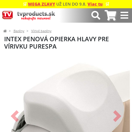
🛒
MEGA ZĽAVY
UŽ LEN DO 9.8.
Viac tu
🛒
Bazény
Vírivé bazény
INTEX PENOVÁ OPIERKA HLAVY PRE
VÍRIVKU PURESPA
Predchádzajúci
Ďalší