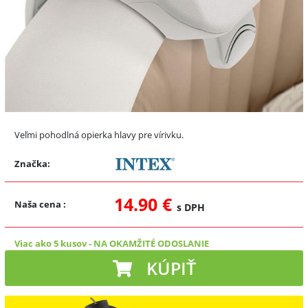
Veľmi pohodlná opierka hlavy pre vírivku.
Značka:
14.90 €
Naša cena
:
s DPH
Viac ako 5 kusov
-
NA OKAMŽITÉ ODOSLANIE
KÚPIŤ