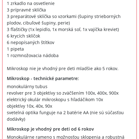
1 zrkadlo na osvetlenie
3 prípravné sklíčka
3 preparátové sklíčka so vzorkami (šupiny strieborných
plodov, cibuľové šupiny, perie)
3 fľaštičky (1x lepidlo, 1x morská soľ, 1x vajíčka kreviet)
6 krycích sklíčok
6 nepopísaných štítkov
1 pipeta
1 rozmnožovacia nádoba
Mikroskop nie je vhodný pre deti mladšie ako 5 rokov.
Mikroskop - technické parametre:
monokulárny tubus
revolver pre 3 objektívy so zväčšením 100x, 400x, 900x
elektrický okulár mikroskopu s hľadáčikom 10x
objektívy 10x, 40x, 90x
svetelná optika funguje na 2 batérie AA (nie sú súčasťou
dodávky)
Mikroskop je vhodný pre deti od 6 rokov
Monokulárne rameno s možnosťou sklopenia a robustná