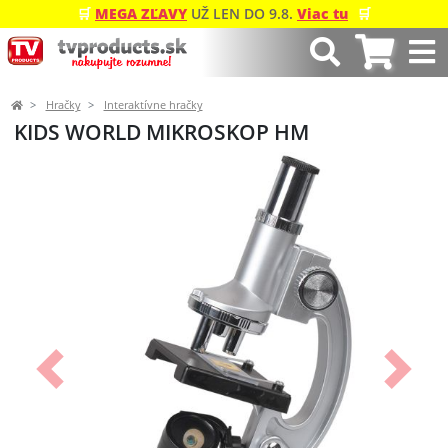
🛒
MEGA ZĽAVY
UŽ LEN DO 9.8.
Viac tu
🛒
Hračky
Interaktívne hračky
KIDS WORLD MIKROSKOP HM
Predchádzajúci
Ďalší