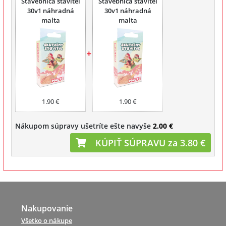
Stavebnica staviteľ
Stavebnica staviteľ
30v1 náhradná
30v1 náhradná
malta
malta
1.90 €
1.90 €
Nákupom súpravy ušetríte ešte navyše
2.00 €
KÚPIŤ SÚPRAVU za 3.80 €
Nakupovanie
Všetko o nákupe