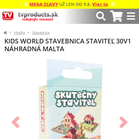
🛒
MEGA ZĽAVY
UŽ LEN DO 9.8.
Viac tu
🛒
Hračky
Stavebnice
KIDS WORLD STAVEBNICA STAVITEĽ 30V1
NÁHRADNÁ MALTA
Predchádzajúci
Ďalší