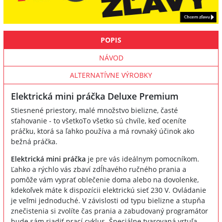
POPIS
NÁVOD
ALTERNATÍVNE VÝROBKY
Elektrická mini práčka Deluxe Premium
Stiesnené priestory, malé množstvo bielizne, časté
sťahovanie - to všetkoTo všetko sú chvíle, keď oceníte
práčku, ktorá sa ľahko používa a má rovnaký účinok ako
bežná práčka.
Elektrická mini práčka
je pre vás ideálnym pomocníkom.
Ľahko a rýchlo vás zbaví zdĺhavého ručného prania a
pomôže vám vyprať oblečenie doma alebo na dovolenke,
kdekoľvek máte k dispozícii elektrickú sieť 230 V. Ovládanie
je veľmi jednoduché. V závislosti od typu bielizne a stupňa
znečistenia si zvolíte čas prania a zabudovaný programátor
bude sám riadiť prací cyklus. Špeciálne tvarovaná vrtuľa