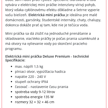
vytvára v elektrickej mini práčke intenzívny vírivý pohyb,
ktorý vďaka cyklónovému efektu dôkladne a šetrne vyperie
vašu bielizeň.
Elektrická mini práčka
je ideálna pre malé
domácnosti, garsónky, študentské internáty, chaty, chalupy,
dokonca dokáže prať aj tam, kde nie je tečúca voda.
Mini práčka sa dá zložiť na jednoduché prenášanie a
skladovanie, viacVeko práčky je počas prania uzamknuté a
má otvory na vylievanie vody po skončení pracieho
programu.
Elektrická mini práčka Deluxe Premium - technické
špecifikácie:
max. náplň 1,5 kg
plniaci otvor, vypúšťacia hadica
napätie 220 - 240 V
stupeň ochrany IPX4
časovač - nastavenie času prania
spotreba vody 9-12 litrov
spotreba energie 135 W
rozmery 32 × 32 × 46 cm