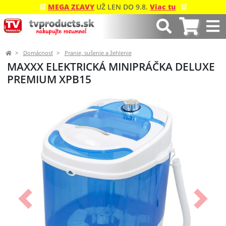
🛒
MEGA ZĽAVY
UŽ LEN DO 9.8.
Viac tu
🛒
Domácnosť
Pranie, sušenie a žehlenie
MAXXX ELEKTRICKÁ MINIPRÁČKA DELUXE
PREMIUM XPB15
Predchádzajúci
Ďalší