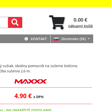
0.00 €
nákupný
košík
KONTAKT
Slovensko (SK)
 sušiak, ideálny pomocník na sušenie bielizne.
ĺžka sušenia 2,6 m.
4.90 €
s DPH
ov
-
NA OKAMŽITÉ ODOSLANIE