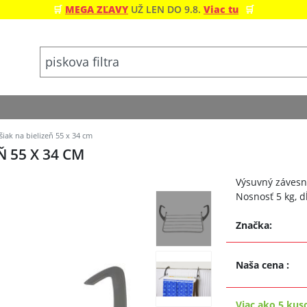
🛒
MEGA ZĽAVY
UŽ LEN DO 9.8.
Viac tu
🛒
ak na bielizeň 55 x 34 cm
 55 X 34 CM
Výsuvný závesný
Nosnosť 5 kg, d
Značka:
Naša cena
:
Viac ako 5 kus