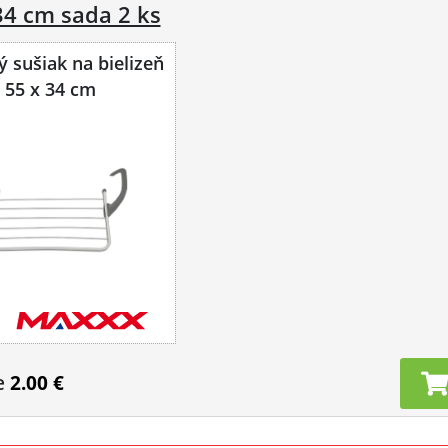
34 cm sada 2 ks
 sušiak na bielizeň
55 x 34 cm
e
2.00 €