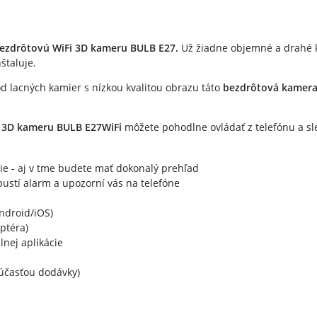
ezdrôtovú WiFi 3D kameru BULB E27.
Už žiadne objemné a drahé ka
štaluje.
od lacných kamier s nízkou kvalitou obrazu táto
bezdrôtová kamer
ú
3D kameru BULB E27
WiFi
môžete pohodlne ovládať z telefónu a sle
ie - aj v tme budete mať dokonalý prehľad
ustí alarm a upozorní vás na telefóne
ndroid/iOS)
ptéra)
nej aplikácie
súčasťou dodávky)