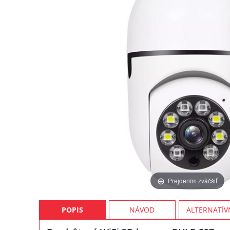
Prejdením zväčšiť
POPIS
NÁVOD
ALTERNATÍV