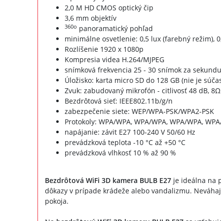
2,0 M HD CMOS optický čip
3,6 mm objektív
360o
panoramatický pohľad
minimálne osvetlenie: 0,5 lux (farebný režim), 
Rozlíšenie 1920 x 1080p
Kompresia videa H.264/MJPEG
snímková frekvencia 25 - 30 snímok za sekund
Úložisko: karta micro SD do 128 GB (nie je súč
Zvuk: zabudovaný mikrofón - citlivosť 48 dB, 8
Bezdrôtová sieť: IEEE802.11b/g/n
zabezpečenie siete: WEP/WPA-PSK/WPA2-PSK
Protokoly: WPA/WPA, WPA/WPA, WPA/WPA, WPA
napájanie: závit E27 100-240 V 50/60 Hz
prevádzková teplota -10 °C až +50 °C
prevádzková vlhkosť 10 % až 90 %
Bezdrôtová WiFi 3D kamera BULB E27
je ideálna na 
dôkazy v prípade krádeže alebo vandalizmu. Neváhajte
pokoja.