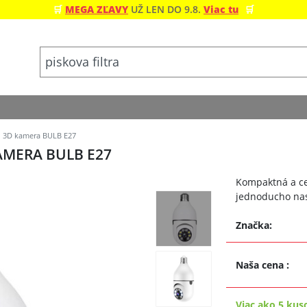
🛒
MEGA ZĽAVY
UŽ LEN DO 9.8.
Viac tu
🛒
i 3D kamera BULB E27
AMERA BULB E27
Kompaktná a ce
jednoducho nas
Značka:
Naša cena
:
Viac ako 5 kus