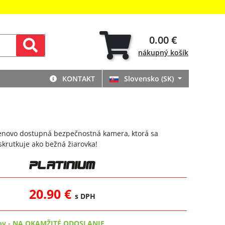
0.00 €
nákupný
košík
KONTAKT
Slovensko (SK)
novo dostupná bezpečnostná kamera, ktorá sa
krutkuje ako bežná žiarovka!
20.90 €
s DPH
ov
-
NA OKAMŽITÉ ODOSLANIE