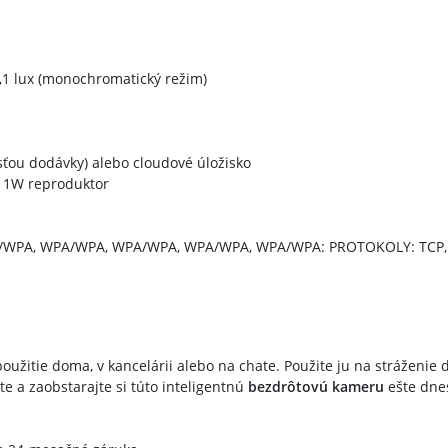
0,1 lux (monochromatický režim)
u
asťou dodávky) alebo cloudové úložisko
Ω 1W reproduktor
/WPA, WPA/WPA, WPA/WPA, WPA/WPA, WPA/WPA: PROTOKOLY: TCP, U
použitie doma, v kancelárii alebo na chate. Použite ju na stráženie
 a zaobstarajte si túto inteligentnú
bezdrôtovú kameru
ešte dnes