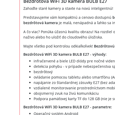
Bezdrôtová WiFi 3D kamera BULB E27
Zahoďte staré kamery a stavte na novú inteligentnú!
Predstavujeme vám kompaktnú a cenovo dostupnú
b
bezdrôtová kamera
je malá, nenápadná a ľahko sa in
A čo viac? Ponúka úžasnú kvalitu obrazu! Na rozdiel 
naživo alebo ho uložiť do cloudového úložiska.
Majte všetko pod kontrolou odkiaľkoľvek!
Bezdrôtov
Bezdrôtová WiFi 3D kamera BULB E27 - výhody:
infračervené a biele LED diódy pre nočné viden
detekcia pohybu - v prípade nebezpečenstva sp
bezdrôtový
ovládanie pomocou tabletu alebo smartfónu (A
napájanie zo štandardnej zásuvky E27 (bez ada
vzdialené monitorovanie prostredníctvom mobil
obojsmerný zvuk na živú komunikáciu
Podpora pamäťovej karty TF do 128 GB (nie je 
Bezdrôtová WiFi 3D kamera BULB E27 - parametre:
Operačný systém Android