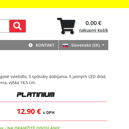
0.00 €
nákupný
košík
KONTAKT
Slovensko (SK)
ové svietidlo, 3 spôsoby dobíjania, 5 jasných LED diód,
nia, výška 18,5 cm.
12.90 €
s DPH
ov
-
NA OKAMŽITÉ ODOSLANIE