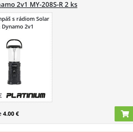
namo 2v1 MY-208S-R 2 ks
páš s rádiom Solar
 Dynamo 2v1
€
e
4.00 €