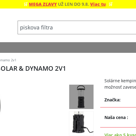
🛒
MEGA ZĽAVY
UŽ LEN DO 9.8.
Viac tu
🛒
Dynamo 2v1
SOLAR & DYNAMO 2V1
Solárne kemping
možnosť zavese
Značka:
Naša cena
:
Viac ako 5 kus