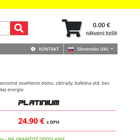
0.00 €
nákupný
košík
KONTAKT
Slovensko (SK)
ávnostné osvetlenie domu, záhrady, balkóna atď. bez
ckej energie.
24.90 €
s DPH
ov
-
NA OKAMŽITÉ ODOSLANIE