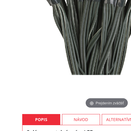
Prejdením zväčšiť
POPIS
NÁVOD
ALTERNATÍV