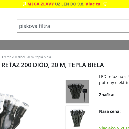
🛒
MEGA ZĽAVY
UŽ LEN DO 9.8.
Viac tu
🛒
D reťaz 200 diód, 20 m, teplá biela
EŤAZ 200 DIÓD, 20 M, TEPLÁ BIELA
LED reťaz na sl
potreby elektri
Značka:
Naša cena
:
Viac ako 5 kus