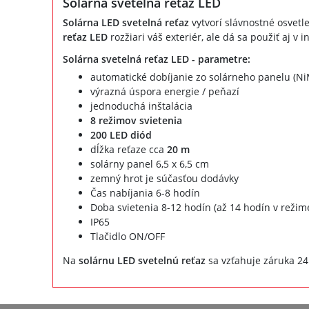
Solárna svetelná reťaz LED
Solárna LED svetelná reťaz
vytvorí slávnostné osvetle
reťaz LED
rozžiari váš exteriér, ale dá sa použiť aj v in
Solárna svetelná reťaz LED - parametre:
automatické dobíjanie zo solárneho panelu (Ni
výrazná úspora energie / peňazí
jednoduchá inštalácia
8 režimov svietenia
200 LED diód
dĺžka reťaze cca
20 m
solárny panel 6,5 x 6,5 cm
zemný hrot je súčasťou dodávky
Čas nabíjania 6-8 hodín
Doba svietenia 8-12 hodín (až 14 hodín v režime
IP65
Tlačidlo ON/OFF
Na
solárnu LED svetelnú reťaz
sa vzťahuje záruka 24