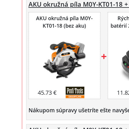
AKU okružná píla M0Y-KT01-18 +
AKU okružná píla M0Y-
Rých
KT01-18 (bez aku)
batéri
45.73 €
11.8
Nákupom súpravy ušetríte ešte navyš