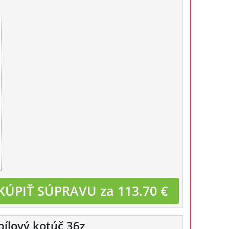
KÚPIŤ SÚPRAVU za 113.70 €
pílový kotúč 36z