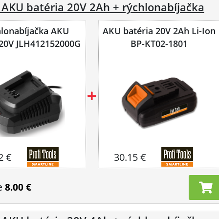
 AKU batéria 20V 2Ah + rýchlonabíjačka
lonabíjačka AKU
AKU batéria 20V 2Ah Li-Ion
í 20V JLH412152000G
BP-KT02-1801
2 €
30.15 €
e
8.00 €