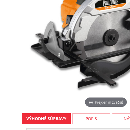
Prejdením zväčšiť
VÝHODNÉ SÚPRAVY
POPIS
NÁ