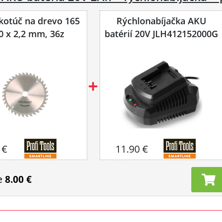
 kotúč na drevo 165
Rýchlonabíjačka AKU
0 x 2,2 mm, 36z
batérií 20V JLH412152000G
 €
11.90 €
e
8.00 €