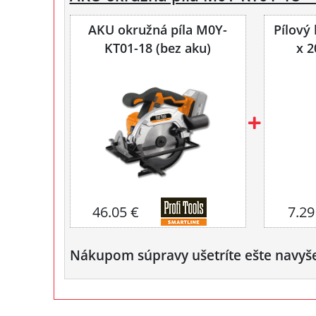
AKU okružná píla M0Y-
Pílový
KT01-18 (bez aku)
x 2
46.05 €
7.29
Nákupom súpravy ušetríte ešte navyš