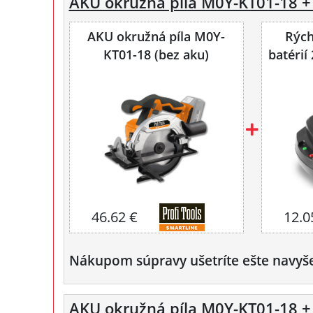
AKU okružná píla M0Y-KT01-18 +
AKU okružná píla M0Y-
Rých
KT01-18 (bez aku)
batéri
46.62 €
12.0
Nákupom súpravy ušetríte ešte navyš
AKU okružná píla M0Y-KT01-18 + 