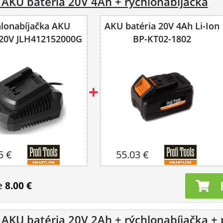
 AKU batéria 20V 4Ah + rýchlonabíjačka
lonabíjačka AKU
AKU batéria 20V 4Ah Li-Ion
í 20V JLH412152000G
BP-KT02-1802
5 €
55.03 €
e
8.00 €
AKU batéria 20V 2Ah + rýchlonabíjačka + 