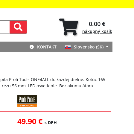
0.00 €
nákupný
košík
KONTAKT
Slovensko (SK)
píla Profi Tools ONE4ALL do každej dieľne. Kotúč 165
 rezu 56 mm, LED osvetlenie. Bez akumulátora.
49.90 €
s DPH