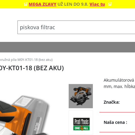
🛒
MEGA ZĽAVY
UŽ LEN DO 9.8.
Viac tu
🛒
kružná píla M0Y-KT01-18 (bez aku)
Y-KT01-18 (BEZ AKU)
Akumulátorová 
mm, max. hĺbka
Značka:
Naša cena
: