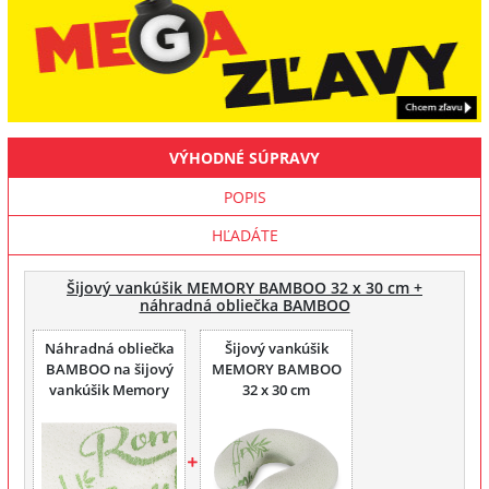
VÝHODNÉ SÚPRAVY
POPIS
HĽADÁTE
Šijový vankúšik MEMORY BAMBOO 32 x 30 cm +
náhradná obliečka BAMBOO
Náhradná obliečka
Šijový vankúšik
BAMBOO na šijový
MEMORY BAMBOO
vankúšik Memory
32 x 30 cm
Bamboo