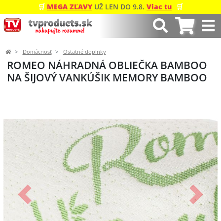
🛒
MEGA ZĽAVY
UŽ LEN DO 9.8.
Viac tu
🛒
Domácnosť
Ostatné doplnky
ROMEO NÁHRADNÁ OBLIEČKA BAMBOO
NA ŠIJOVÝ VANKÚŠIK MEMORY BAMBOO
Predchádzajúci
Ďalší