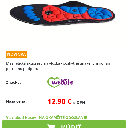
NOVINKA
Magnetická akupresúrna vložka - poskytne unaveným nohám
potrebnú podporu.
Značka:
12.90 €
Naša cena
:
s DPH
Viac ako 5 kusov
-
NA OKAMŽITÉ ODOSLANIE
KÚPIŤ