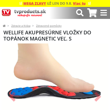
🛒
MEGA ZĽAVY
UŽ LEN DO 9.8.
Viac tu
🛒
Zdravie a Krása
Zdravotné pomôcky
WELLIFE AKUPRESÚRNE VLOŽKY DO
TOPÁNOK MAGNETIC VEĽ. S
Predchádzajúci
Ďalší