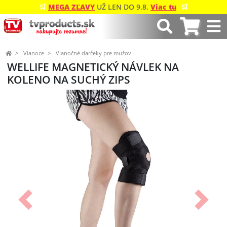
🛒
MEGA ZĽAVY
UŽ LEN DO 9.8.
Viac tu
🛒
Vianoce
Vianočné darčeky pre mužov
WELLIFE MAGNETICKÝ NÁVLEK NA
KOLENO NA SUCHÝ ZIPS
Predchádzajúci
Ďalší