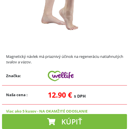
Magnetický návlek má priaznivý účinok na regeneráciu natiahnutých
svalov a väzov.
Značka:
12.90 €
Naša cena
:
s DPH
Viac ako 5 kusov
-
NA OKAMŽITÉ ODOSLANIE
KÚPIŤ