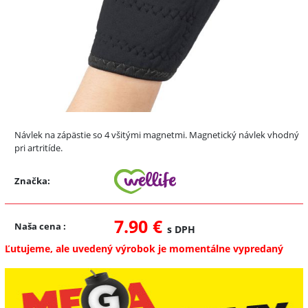
Návlek na zápästie so 4 všitými magnetmi. Magnetický návlek vhodný
pri artritíde.
Značka:
7.90 €
Naša cena
:
s DPH
Ľutujeme, ale uvedený výrobok je momentálne vypredaný