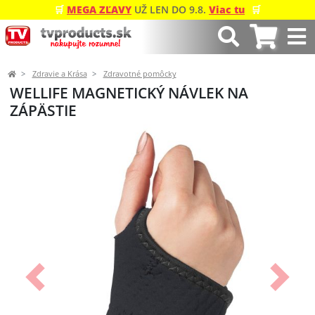
🛒
MEGA ZĽAVY
UŽ LEN DO 9.8.
Viac tu
🛒
Zdravie a Krása
Zdravotné pomôcky
WELLIFE MAGNETICKÝ NÁVLEK NA
ZÁPÄSTIE
Predchádzajúci
Ďalší