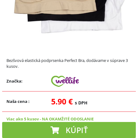
Bezšvová elastická podprsenka Perfect Bra, dodávame v súprave 3
kusov.
Značka:
5.90 €
Naša cena
:
s DPH
Viac ako 5 kusov
-
NA OKAMŽITÉ ODOSLANIE
KÚPIŤ