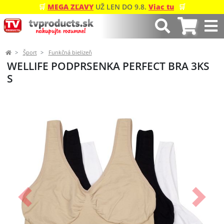
🛒
MEGA ZĽAVY
UŽ LEN DO 9.8.
Viac tu
🛒
Šport
Funkčná bielizeň
WELLIFE PODPRSENKA PERFECT BRA 3KS
S
Predchádzajúci
Ďalší