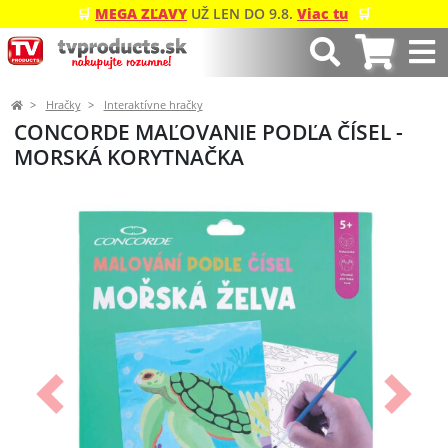
🛒
MEGA ZĽAVY
UŽ LEN DO 9.8.
Viac tu
🛒
Hračky
Interaktívne hračky
CONCORDE MAĽOVANIE PODĽA ČÍSEL -
MORSKÁ KORYTNAČKA
Predchádzajúci
Ďalší