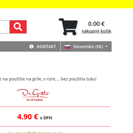
0.00 €
nákupný
košík
KONTAKT
Slovensko (SK)
 na použitie na grile, v rúre,... bez použitia tuku!
4.90 €
s DPH