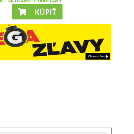
ov
-
NA OKAMŽITÉ ODOSLANIE
KÚPIŤ