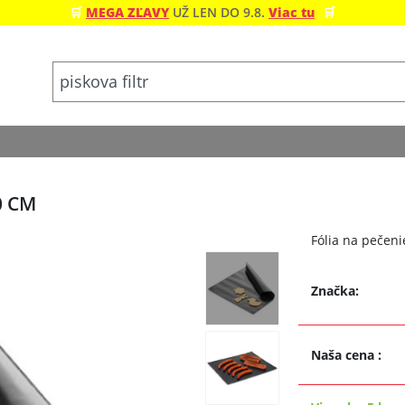
🛒
MEGA ZĽAVY
UŽ LEN DO 9.8.
Viac tu
🛒
0 CM
Fólia na pečenie
Značka:
Naša cena
: