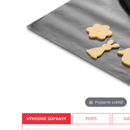
Prejdením zväčšiť
VÝHODNÉ SÚPRAVY
POPIS
NÁ