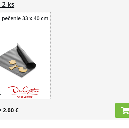
 2 ks
a pečenie 33 x 40 cm
€
e
2.00 €