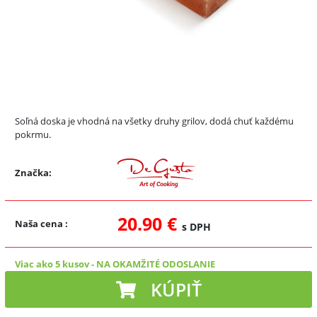
Soľná doska je vhodná na všetky druhy grilov, dodá chuť každému
pokrmu.
Značka:
20.90 €
Naša cena
:
s DPH
Viac ako 5 kusov
-
NA OKAMŽITÉ ODOSLANIE
KÚPIŤ