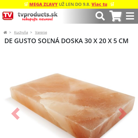
🛒
MEGA ZĽAVY
UŽ LEN DO 9.8.
Viac tu
🛒
Kuchyňa
Varenie
DE GUSTO SOĽNÁ DOSKA 30 X 20 X 5 CM
Predchádzajúci
Ďalší