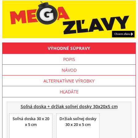
VÝHODNÉ SÚPRAVY
POPIS
NÁVOD
ALTERNATÍVNE VÝROBKY
HĽADÁTE
Soľná doska + držiak soľnej dosky 30x20x5 cm
Soľná doska 30 x 20
Držiak soľnej dosky
x 5 cm
30 x 20 x 5 cm