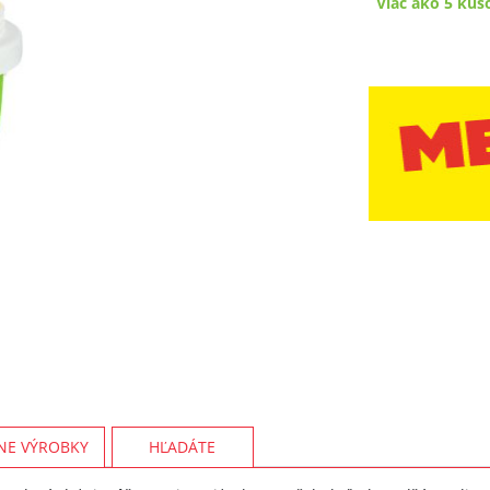
Viac ako 5 kus
NE VÝROBKY
HĽADÁTE