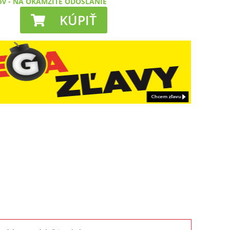
ov
-
NA OKAMŽITÉ ODOSLANIE
KÚPIŤ