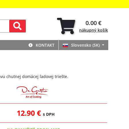
0.00 €
nákupný
košík
KONTAKT
Slovensko (SK)
vu chutnej domácej ľadovej triešte.
12.90 €
s DPH