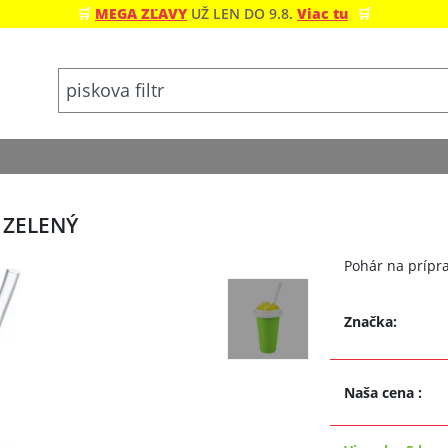
🛒
MEGA ZĽAVY
UŽ LEN DO 9.8.
Viac tu
🛒
 ZELENÝ
Pohár na prípra
Značka:
Naša cena
: