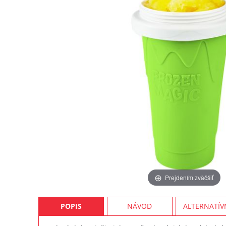
Prejdením zväčšiť
POPIS
NÁVOD
ALTERNATÍV