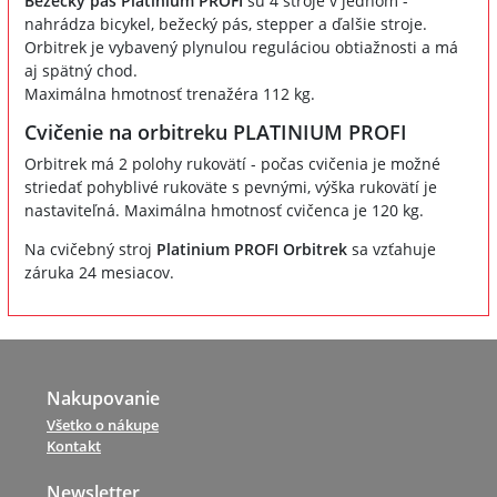
Bežecký pás Platinium PROFI
sú 4 stroje v jednom -
nahrádza bicykel, bežecký pás, stepper a ďalšie stroje.
Orbitrek je vybavený plynulou reguláciou obtiažnosti a má
aj spätný chod.
Maximálna hmotnosť trenažéra 112 kg.
Cvičenie na orbitreku PLATINIUM PROFI
Orbitrek má 2 polohy rukovätí - počas cvičenia je možné
striedať pohyblivé rukoväte s pevnými, výška rukovätí je
nastaviteľná. Maximálna hmotnosť cvičenca je 120 kg.
Na cvičebný stroj
Platinium PROFI Orbitrek
sa vzťahuje
záruka 24 mesiacov.
Nakupovanie
Všetko o nákupe
Kontakt
Newsletter