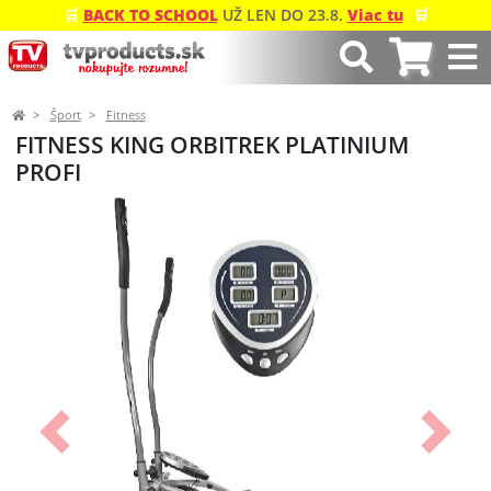
🛒
BACK TO SCHOOL
UŽ LEN DO 23.8.
Viac tu
🛒
Šport
Fitness
FITNESS KING ORBITREK PLATINIUM
PROFI
Predchádzajúci
Ďalší