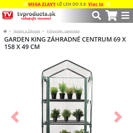
🛒
MEGA ZĽAVY
UŽ LEN DO 9.8.
Viac tu
🛒
Hobby a Záhrada
Fóliovníky, pareniská
GARDEN KING ZÁHRADNÉ CENTRUM 69 X
158 X 49 CM
Predchádzajúci
Ďalší