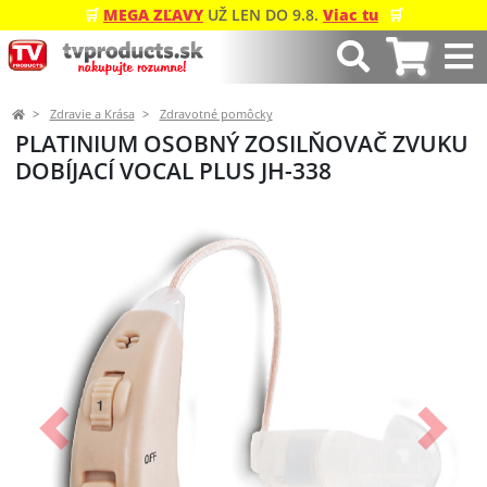
🛒
MEGA ZĽAVY
UŽ LEN DO 9.8.
Viac tu
🛒
Zdravie a Krása
Zdravotné pomôcky
PLATINIUM OSOBNÝ ZOSILŇOVAČ ZVUKU
DOBÍJACÍ VOCAL PLUS JH-338
Predchádzajúci
Ďalší