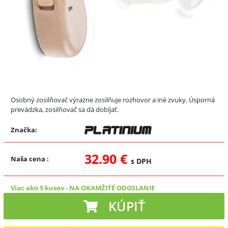
Osobný zosilňovač výrazne zosilňuje rozhovor a iné zvuky. Úsporná
prevádzka, zosilňovač sa dá dobíjať.
Značka:
32.90 €
Naša cena
:
s DPH
Viac ako 5 kusov
-
NA OKAMŽITÉ ODOSLANIE
KÚPIŤ