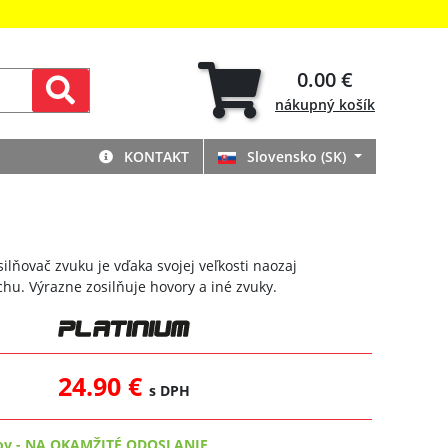
0.00 €
nákupný
košík
KONTAKT
Slovensko (SK)
ilňovač zvuku je vďaka svojej veľkosti naozaj
hu. Výrazne zosilňuje hovory a iné zvuky.
24.90 €
s DPH
ov
-
NA OKAMŽITÉ ODOSLANIE