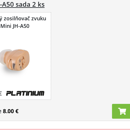
-A50 sada 2 ks
 zosilňovač zvuku
Mini JH-A50
€
e
8.00 €