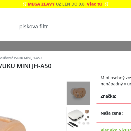
🛒
MEGA ZĽAVY
UŽ LEN DO 9.8.
Viac tu
🛒
silňovač zvuku Mini JH-A50
UKU MINI JH-A50
Mini osobný zos
nenápadný v uc
Značka:
Naša cena
:
Viac ako 5 kus