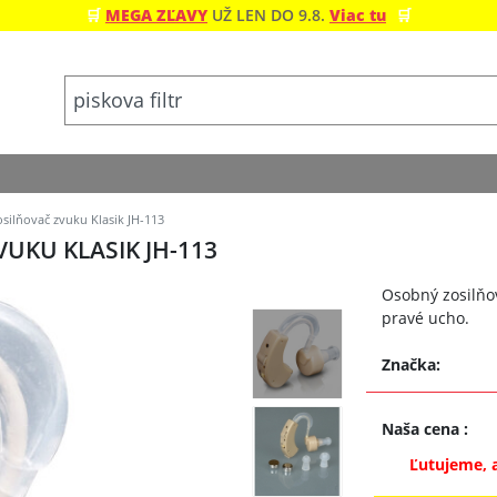
🛒
MEGA ZĽAVY
UŽ LEN DO 9.8.
Viac tu
🛒
silňovač zvuku Klasik JH-113
UKU KLASIK JH-113
Osobný zosilňov
pravé ucho.
Značka:
Naša cena
:
Ľutujeme, 