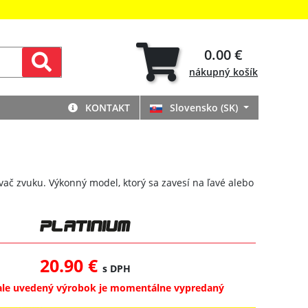
0.00 €
nákupný
košík
KONTAKT
Slovensko (SK)
ač zvuku. Výkonný model, ktorý sa zavesí na ľavé alebo
20.90 €
s DPH
ale uvedený výrobok je momentálne vypredaný