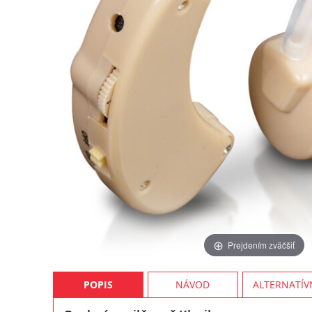
Prejdením zväčšiť
POPIS
NÁVOD
ALTERNATÍV