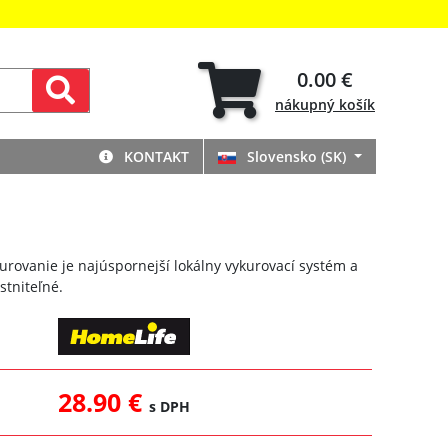
0.00 €
nákupný
košík
KONTAKT
Slovensko (SK)
rovanie je najúspornejší lokálny vykurovací systém a
stniteľné.
28.90 €
s DPH