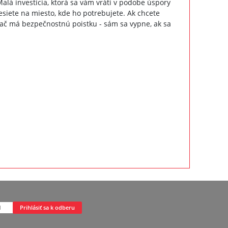
lá investícia, ktorá sa vám vráti v podobe úspory
esiete na miesto, kde ho potrebujete. Ak chcete
ievač má bezpečnostnú poistku - sám sa vypne, ak sa
Prihlásiť sa k odberu