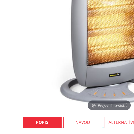
Prejdením zväčšiť
POPIS
NÁVOD
ALTERNATÍV