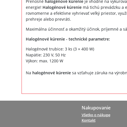
Prenosné
halogénové kúrenie
je vhodné na vykurovan
energie!
Halogénové kúrenie
má tichú prevádzku a e
rovnomerne a efektívne vyhrievať veľký priestor, využ
prehreje alebo prevráti.
Maximálna účinnosť a okamžitý účinok, príjemné a sál
Halogénové kúrenie - technické parametre:
Halogénové trubice: 3 ks (3 × 400 W)
Napätie: 230 V, 50 Hz
Výkon: max. 1200 W
Na
halogénové kúrenie
sa vzťahuje záruka na výrobn
Nakupovanie
Všetko o nákupe
Kontakt