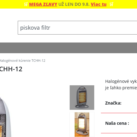
🛒
MEGA ZĽAVY
UŽ LEN DO 9.8.
Viac tu
🛒
alogénové kúrenie TCHH-12
CHH-12
Halogénové vyku
je ľahko premie
Značka:
Naša cena
: