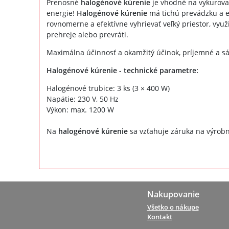
Prenosné
halogénové kúrenie
je vhodné na vykurovan
energie!
Halogénové kúrenie
má tichú prevádzku a e
rovnomerne a efektívne vyhrievať veľký priestor, využ
prehreje alebo prevráti.
Maximálna účinnosť a okamžitý účinok, príjemné a sál
Halogénové kúrenie - technické parametre:
Halogénové trubice: 3 ks (3 × 400 W)
Napätie: 230 V, 50 Hz
Výkon: max. 1200 W
Na
halogénové kúrenie
sa vzťahuje záruka na výrobn
Nakupovanie
Všetko o nákupe
Kontakt