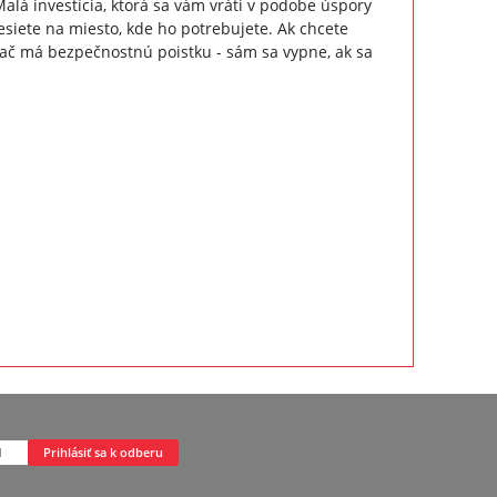
lá investícia, ktorá sa vám vráti v podobe úspory
esiete na miesto, kde ho potrebujete. Ak chcete
ievač má bezpečnostnú poistku - sám sa vypne, ak sa
Prihlásiť sa k odberu