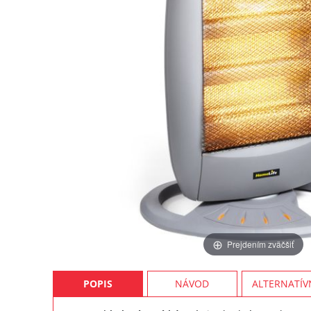
Prejdením zväčšiť
POPIS
NÁVOD
ALTERNATÍV