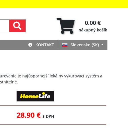
0.00 €
nákupný
košík
KONTAKT
Slovensko (SK)
rovanie je najúspornejší lokálny vykurovací systém a
stniteľné.
28.90 €
s DPH