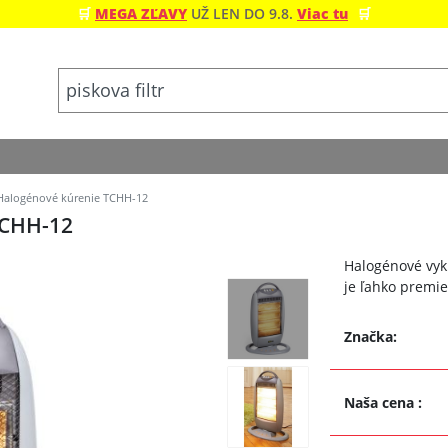
🛒
MEGA ZĽAVY
UŽ LEN DO 9.8.
Viac tu
🛒
alogénové kúrenie TCHH-12
CHH-12
Halogénové vyku
je ľahko premie
Značka:
Naša cena
: