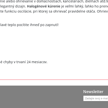
ie alebo ohrievanie v domácnostiach, kanceláriách, dielňach atď.Ma
legantný dizajn.
Halogénové kúrenie
je veľmi ľahký, ľahko ho pren
ite funkciu oscilácie, pri ktorej sa ohrievač pravidelne otáča. Ohr
avé teplo pocítite ihneď po zapnutí!
é chyby v trvaní 24 mesiacov.
Newsletter