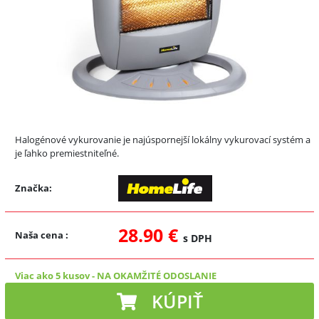
Halogénové vykurovanie je najúspornejší lokálny vykurovací systém a
je ľahko premiestniteľné.
Značka:
28.90 €
Naša cena
:
s DPH
Viac ako 5 kusov
-
NA OKAMŽITÉ ODOSLANIE
KÚPIŤ