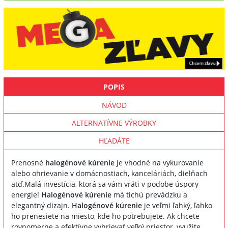
POPIS
NÁVOD
ALTERNATÍVNE VÝROBKY
HĽADÁTE
Prenosné
halogénové kúrenie
je vhodné na vykurovanie
alebo ohrievanie v domácnostiach, kanceláriách, dielňach
atď.Malá investícia, ktorá sa vám vráti v podobe úspory
energie!
Halogénové kúrenie
má tichú prevádzku a
elegantný dizajn.
Halogénové kúrenie
je veľmi ľahký, ľahko
ho prenesiete na miesto, kde ho potrebujete. Ak chcete
rovnomerne a efektívne vyhrievať veľký priestor, využite