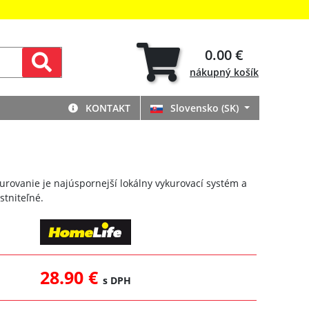
0.00 €
nákupný
košík
KONTAKT
Slovensko (SK)
rovanie je najúspornejší lokálny vykurovací systém a
stniteľné.
28.90 €
s DPH