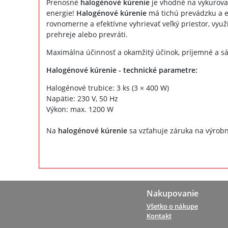
Prenosné
halogénové kúrenie
je vhodné na vykurovan
energie!
Halogénové kúrenie
má tichú prevádzku a e
rovnomerne a efektívne vyhrievať veľký priestor, využ
prehreje alebo prevráti.
Maximálna účinnosť a okamžitý účinok, príjemné a sál
Halogénové kúrenie - technické parametre:
Halogénové trubice: 3 ks (3 × 400 W)
Napätie: 230 V, 50 Hz
Výkon: max. 1200 W
Na
halogénové kúrenie
sa vzťahuje záruka na výrobn
Nakupovanie
Všetko o nákupe
Kontakt