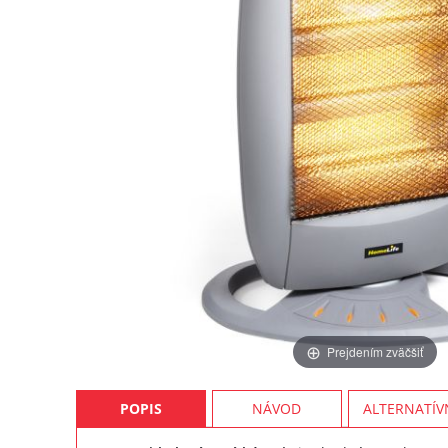
Prejdením zväčšiť
POPIS
NÁVOD
ALTERNATÍV