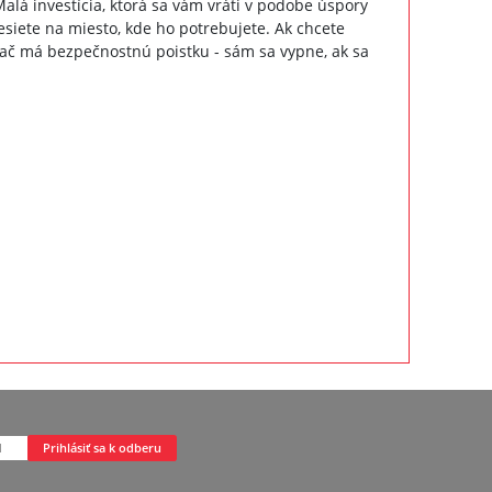
lá investícia, ktorá sa vám vráti v podobe úspory
esiete na miesto, kde ho potrebujete. Ak chcete
ievač má bezpečnostnú poistku - sám sa vypne, ak sa
Prihlásiť sa k odberu