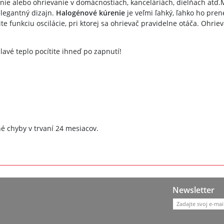
ie alebo ohrievanie v domácnostiach, kanceláriách, dielňach atď.Ma
legantný dizajn.
Halogénové kúrenie
je veľmi ľahký, ľahko ho pren
ite funkciu oscilácie, pri ktorej sa ohrievač pravidelne otáča. Ohr
avé teplo pocítite ihneď po zapnutí!
é chyby v trvaní 24 mesiacov.
Newsletter