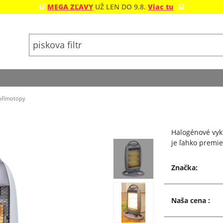
🛒
MEGA ZĽAVY
UŽ LEN DO 9.8.
Viac tu
🛒
přímotopy
Halogénové vyku
je ľahko premie
Značka:
Naša cena
: