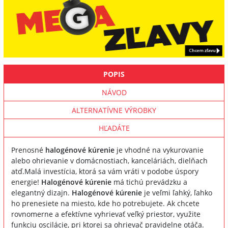
POPIS
NÁVOD
ALTERNATÍVNE VÝROBKY
HĽADÁTE
Prenosné
halogénové kúrenie
je vhodné na vykurovanie
alebo ohrievanie v domácnostiach, kanceláriách, dielňach
atď.Malá investícia, ktorá sa vám vráti v podobe úspory
energie!
Halogénové kúrenie
má tichú prevádzku a
elegantný dizajn.
Halogénové kúrenie
je veľmi ľahký, ľahko
ho prenesiete na miesto, kde ho potrebujete. Ak chcete
rovnomerne a efektívne vyhrievať veľký priestor, využite
funkciu oscilácie, pri ktorej sa ohrievač pravidelne otáča.