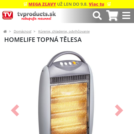
🛒
MEGA ZĽAVY
UŽ LEN DO 9.8.
Viac tu
🛒
Domácnosť
Kúrenie, chladenie, odvlhčovanie
HOMELIFE TOPNÁ TĚLESA
Predchádzajúci
Ďalší