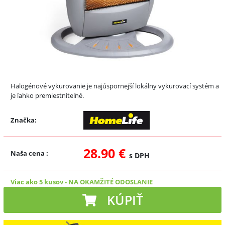
Halogénové vykurovanie je najúspornejší lokálny vykurovací systém a
je ľahko premiestniteľné.
Značka:
28.90 €
Naša cena
:
s DPH
Viac ako 5 kusov
-
NA OKAMŽITÉ ODOSLANIE
KÚPIŤ